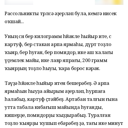
Рассольникты төрлөсә әҙерләп була, кемгә нисек
оҡшай...
Уның өсөн бер килограмм һөйәкле һыйыр ите, өс
картуф, бер стакан арпа ярмаһы, дүрт тоҙло
ҡыяр, бер һуған, бер помидор, ике аш ҡалағы
үҫемлек майы, ике лавр япрағы, 200 грамм
ҡыярҙың тоҙло һыуы, ҡара борос кәрәк.
Тәүҙә һөйәкле һыйыр итен бешерәбеҙ. Ә арпа
ярмаһын һыуҙа айырым әҙерләп, һурпаға
һалабыҙ, картуф өҫтәйбеҙ. Артабан талғын ғына
утта табала көнбағыш майында һуғанды,
кишерҙе, помидорҙы ҡыҙҙырабыҙ. Туралған
тоҙло ҡыярҙы ҡушып ебәрәбеҙ ҙә, тағы ике минут