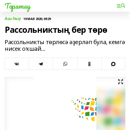
Торатау
Аш-һыу
19 МАЯ 2020, 09:29
Рассольниктың бер төрө
Рассольникты төрлөсә әҙерләп була, кемгә
нисек оҡшай...