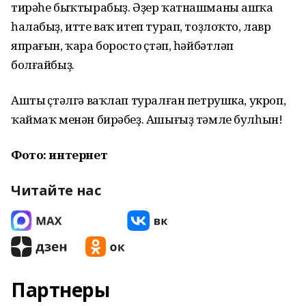
тирәһе быҡтырабыҙ. Әҙер ҡатнашманы ашҡа
һалабыҙ, итте ваҡ итеп турап, тоҙлоҡто, лавр
япрағын, ҡара боросто өҫтәп, һәйбәтләп
болғайбыҙ.
Ашты өҫтәлгә ваҡлап туралған петрушка, укроп,
ҡаймаҡ менән бирәбеҙ. Ашығыҙ тәмле булһын!
Фото: интернет
Читайте нас
Партнеры