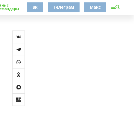
аныс
Вк
Телеграм
Макс
ефондары