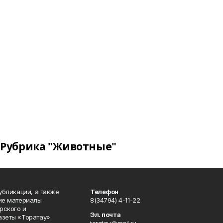
Рубрика "Животные"
публикации, а также
Телефон
кие материалы
8(34794) 4-11-22
рского и
Эл. почта
азеты «Торатау».