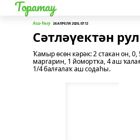
Торатау
Аш-һыу
26 АПРЕЛЯ 2020, 07:12
Сәтләүектән рул
Ҡамыр өсөн кәрәк: 2 стакан он, 0,
маргарин, 1 йомортҡа, 4 аш ҡала
1/4 балғалаҡ аш содаһы.