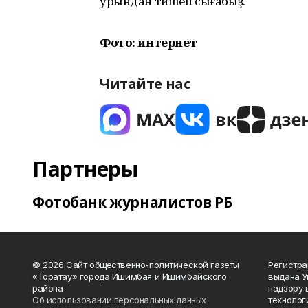
урындан тишеп сығабыҙ.
Фото: интернет
Читайте нас
Партнеры
Фотобанк журналистов РБ
© 2026 Сайт общественно-политической газеты
Регистра
«Торатау» города Ишимбая и Ишимбайского
выдана 
района
надзору 
Об использовании персональных данных
технолог