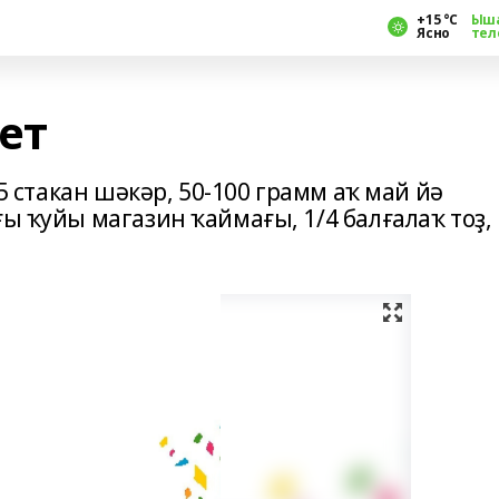
+15 °С
Ыш
Ясно
тел
ет
 5 стакан шәкәр, 50-100 грамм аҡ май йә
ғы ҡуйы магазин ҡаймағы, 1/4 балғалаҡ тоҙ,