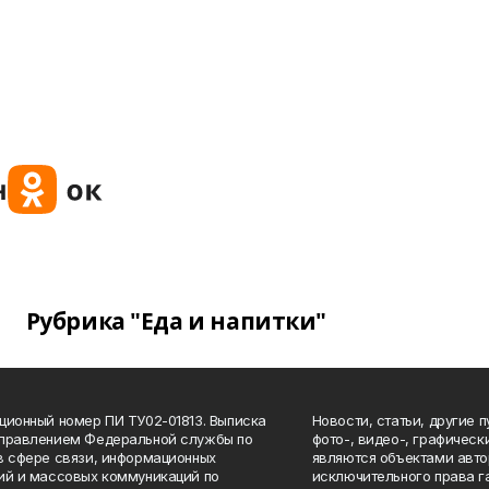
Рубрика "Еда и напитки"
ционный номер ПИ ТУ02-01813. Выписка
Новости, статьи, другие 
Управлением Федеральной службы по
фото-, видео-, графичес
в сфере связи, информационных
являются объектами авто
ий и массовых коммуникаций по
исключительного права г