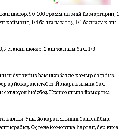
стакан шәкәр, 50-100 грамм аҡ май йә маргарин, 1
н ҡаймағы, 1/4 балғалаҡ тоҙ, 1/4 балғалаҡ аш
 0,5 стакан шәкәр, 2 аш ҡалағы бал, 1/8
ушып бутайбыҙ һәм шәрбәтле ҡамыр баҫабыҙ.
бер аҙ йоҡараҡ итәбеҙ. Йоҡараҡ яғына бал
н сәтләүек һибәбеҙ. Икенсе яғына йомортҡа
а ҡалды. Уны йоҡараҡ яғынан башлайбыҙ.
штырабыҙ. Өҫтөнә йомортҡа һөртөп, бер нисә