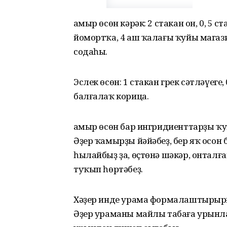
Ҡамыр өсөн кәрәк: 2 стакан он, 0, 5 
йомортҡа, 4 аш ҡалағы ҡуйы магази
содаһы.
Эслек өсөн: 1 стакан грек сәтләүеге,
балғалаҡ корица.
Ҡамыр өсөн бар ингридиенттарҙы ҡ
Әҙер ҡамырҙы йәйәбеҙ, бер яҡ осон 
һылайбыҙ ҙа, өҫтөнә шәкәр, онталға
туҡып һөртәбеҙ.
Хәҙер инде урама формалаштырырғ
Әҙер ураманы майлы табаға урынла