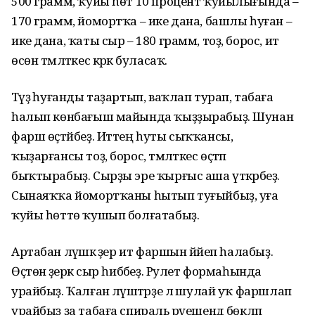
500 грамм, ҡуйы һөт 10 процент ҡуйылығында –
170 грамм, йомортҡа – ике дана, башлы һуған –
ике дана, ҡаты сыр – 180 грамм, тоҙ, борос, ит
өсөн тәмләткес кәрәк буласаҡ.
Тәүҙә һуғанды таҙартып, ваҡлап турап, табаға
һалып көнбағыш майында ҡыҙҙырабыҙ. Шунан
фарш өҫтәйбеҙ. Иттең һуты сыҡҡансы,
ҡыҙарғансы тоҙ, борос, тәмләткес өҫтәп
быҡтырабыҙ. Сырҙы эре ҡырғыс аша үткәрәбеҙ.
Сынаяҡҡа йомортҡаны һытып туғыйбыҙ, уға
ҡуйы һөттө ҡушып болғатабыҙ.
Артабан ләүәшкә әҙер ит фаршын йәйеп һалабыҙ.
Өҫтөнә әҙерәк сыр һибәбеҙ. Рулет формаһында
урайбыҙ. Ҡалған ләүәштәрҙе лә шулай уҡ фаршлап
урайбыҙ ҙа табаға спираль рәүешендә бөкләп