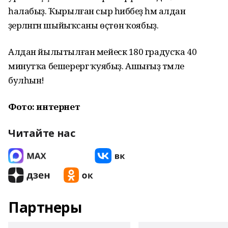
һалабыҙ. Ҡырылған сыр һибәбеҙ һәм алдан
әҙерләнгән шыйыҡсаны өҫтөнә ҡоябыҙ.
Алдан йылытылған мейескә 180 градусҡа 40
минутҡа бешерергә ҡуябыҙ. Ашығыҙ тәмле
булһын!
Фото: интернет
Читайте нас
Партнеры