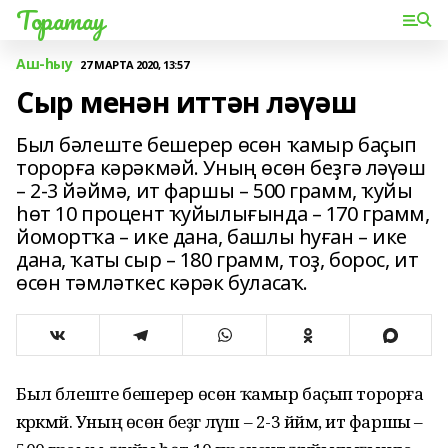
Торатау
Аш-һыу
27 МАРТА 2020, 13:57
Сыр менән иттән ләүәш
Был бәлеште бешерер өсөн ҡамыр баҫып
торорға кәрәкмәй. Уның өсөн беҙгә ләүәш
– 2-3 йәймә, ит фаршы – 500 грамм, ҡуйы
һөт 10 процент ҡуйылығында – 170 грамм,
йомортҡа – ике дана, башлы һуған – ике
дана, ҡаты сыр – 180 грамм, тоҙ, борос, ит
өсөн тәмләткес кәрәк буласаҡ.
Был бәлеште бешерер өсөн ҡамыр баҫып торорға
кәрәкмәй. Уның өсөн беҙгә ләүәш – 2-3 йәймә, ит фаршы –