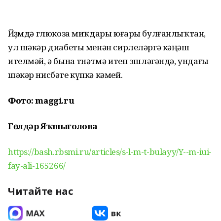
Йөҙөмдә глюкоза миҡдары юғары булғанлыҡтан,
ул шәкәр диабеты менән сирлеләргә кәңәш
ителмәй, ә бына төнәтмә итеп эшләгәндә, ундағы
шәкәр нисбәте күпкә кәмей.
Фото: maggi.ru
Гөлдәр Яҡшығолова
https://bash.rbsmi.ru/articles/s-l-m-t-bulayy/Y--m-iui-
fay-ali-165266/
Читайте нас