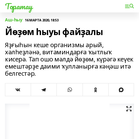
Торатау
Аш-һыу
16 МАРТА 2020, 18:53
Йөҙөм һыуы файҙалы
Яҙғыһын кеше организмы арый,
хәлһеҙләнә, витаминдарға ҡытлыҡ
кисерә. Тап ошо мәлдә йөҙөм, күрәгә кеүек
емештәрҙе даими ҡулланырға кәңәш итә
белгестәр.