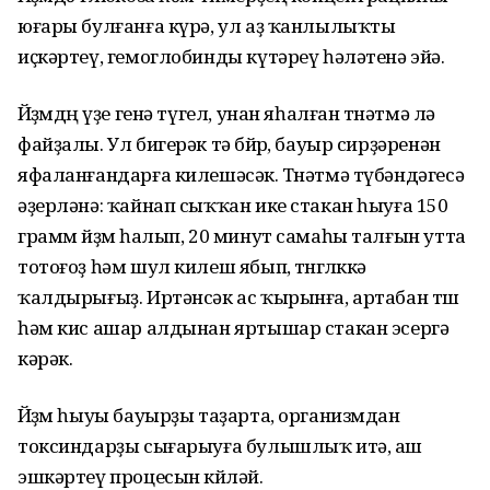
юғары булғанға күрә, ул аҙ ҡанлылыҡты
иҫкәртеү, гемоглобинды күтәреү һәләтенә эйә.
Йөҙөмдөң үҙе генә түгел, унан яһалған төнәтмә лә
файҙалы. Ул бигерәк тә бөйөр, бауыр сирҙәренән
яфаланғандарға килешәсәк. Төнәтмә түбәндәгесә
әҙерләнә: ҡайнап сыҡҡан ике стакан һыуға 150
грамм йөҙөм һалып, 20 минут самаһы талғын утта
тотоғоҙ һәм шул килеш ябып, төнгөлөккә
ҡалдырығыҙ. Иртәнсәк ас ҡырынға, артабан төш
һәм кис ашар алдынан яртышар стакан эсергә
кәрәк.
Йөҙөм һыуы бауырҙы таҙарта, организмдан
токсиндарҙы сығарыуға булышлыҡ итә, аш
эшкәртеү процесын көйләй.