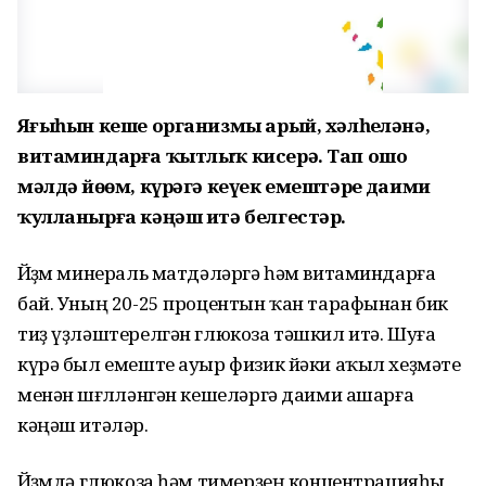
Яҙғыһын кеше организмы арый, хәлһеҙләнә,
витаминдарға ҡытлыҡ кисерә. Тап ошо
мәлдә йөҙөм, күрәгә кеүек емештәрҙе даими
ҡулланырға кәңәш итә белгестәр.
Йөҙөм минераль матдәләргә һәм витаминдарға
бай. Уның 20-25 процентын ҡан тарафынан бик
тиҙ үҙләштерелгән глюкоза тәшкил итә. Шуға
күрә был емеште ауыр физик йәки аҡыл хеҙмәте
менән шөғөлләнгән кешеләргә даими ашарға
кәңәш итәләр.
Йөҙөмдә глюкоза һәм тимерҙең концентрацияһы