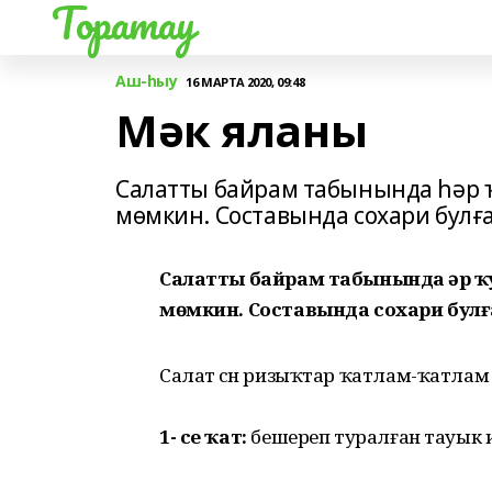
Торатау
Аш-һыу
16 МАРТА 2020, 09:48
Мәк яланы
Салатты байрам табынында һәр 
мөмкин. Составында сохари булға
Салатты байрам табынында һәр ҡ
мөмкин. Составында сохари булға
Салат өсөн ризыҡтар ҡатлам-ҡатлам
1- се ҡат:
бешереп туралған тауык и