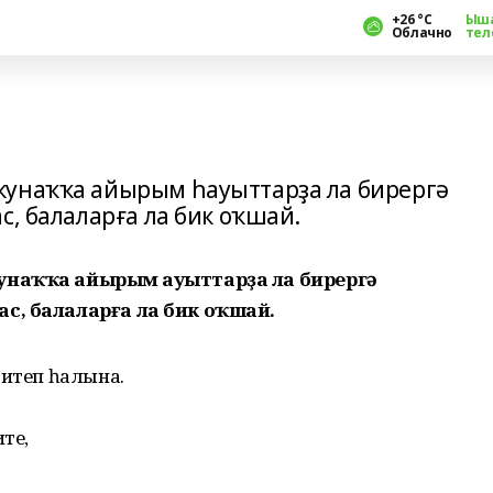
+26 °С
Ыш
Облачно
тел
ҡунаҡҡа айырым һауыттарҙа ла бирергә
с, балаларға ла бик оҡшай.
унаҡҡа айырым һауыттарҙа ла бирергә
с, балаларға ла бик оҡшай.
 итеп һалына.
те,