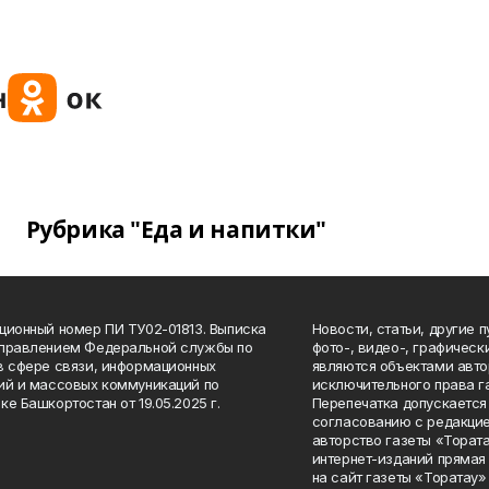
Рубрика "Еда и напитки"
ционный номер ПИ ТУ02-01813. Выписка
Новости, статьи, другие 
Управлением Федеральной службы по
фото-, видео-, графичес
в сфере связи, информационных
являются объектами авто
ий и массовых коммуникаций по
исключительного права г
ке Башкортостан от 19.05.2025 г.
Перепечатка допускается 
согласованию с редакцие
авторство газеты «Тората
интернет-изданий прямая
на сайт газеты «Торатау»