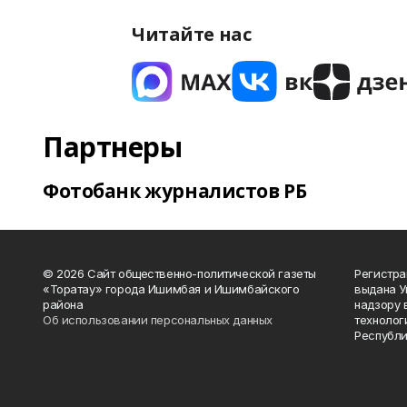
Читайте нас
Партнеры
Фотобанк журналистов РБ
© 2026 Сайт общественно-политической газеты
Регистра
«Торатау» города Ишимбая и Ишимбайского
выдана 
района
надзору 
Об использовании персональных данных
технолог
Республи