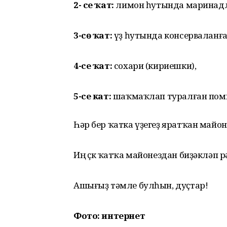
2- се ҡат:
лимон һутында маринадл
3-сө ҡат:
үҙ һутында консерваланға
4-се ҡат:
сохари (кириешки),
5-се кат:
шаҡмаҡлап туралған пом
Һәр бер ҡатка үҙегеҙ яратҡан майон
Иң өҫкө ҡатҡа майонездан биҙәкләп 
Ашығыҙ тәмле булһын, дуҫтар!
Фото: интернет