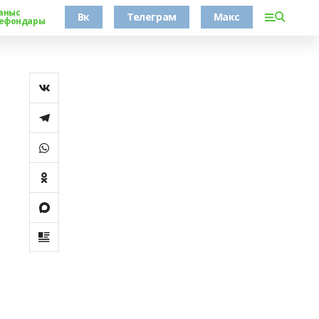
аныс
Вк
Телеграм
Макс
ефондары