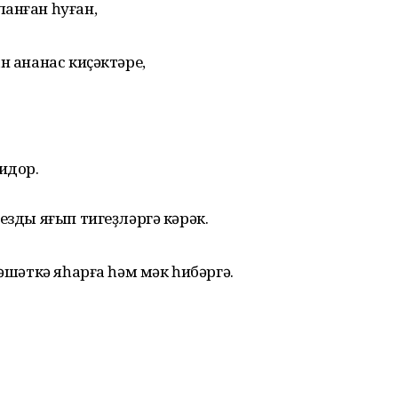
анған һуған,
н ананас киҫәктәре,
идор.
езды яғып тигеҙләргә кәрәк.
рәшәткә яһарға һәм мәк һибәргә.