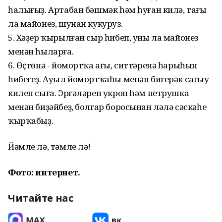
һалығыҙ. Артабан бәшмәк һәм һуған килә, тағы
ла майонез, шунан кукуруз.
5. Хәҙер ҡырылған сыр һибеп, уны ла майонез
менән һыларға.
6. Өҫтөнә - йомортҡа ағы, ситтәренә һарыһын
һибегеҙ. Ауыл йомортҡаһы менән бигерәк сағыу
килеп сыға. Эргәләрен укроп һәм петрушка
менән биҙәйбеҙ, болгар боросынан ләлә сәскәһе
ҡырҡабыҙ.
Йәмле лә, тәмле лә!
Фото: интернет.
Читайте нас