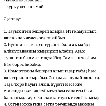
- ҡурыу өсөн аҡ май.
Әҙерләү:
1. Тауыҡ итен бешереп алырға. Итте һыуытып,
ваҡ ҡына киҫәктәргә турайбыҙ.
2. Һуғанды ваҡ итеп турап табала аҡ майҙа
алһыуланғансы ҡыҙҙырып алабыҙ. Аҙаҡ
туралған бәшмәкте өҫтәйбеҙ. Самалап тоҙ һәм
һәм борос һибәбеҙ.
3. Йомортҡаны бешереп алып таҙартабыҙ һәм
ваҡ теркала ҡырабыҙ. Сырҙы ла шулай эшләгеҙ.
Таҙа, ҡоро һауыт алып, һүрәттәгесә ике
стаканды рәтләп ҡуйығыҙ һәм салатты йыя
башлағыҙ. Тәүге ҡатламға тауыҡ итен һалығыҙ.
4. Өҫтәнә йоҡа ғына сетка рәүешендә майонез