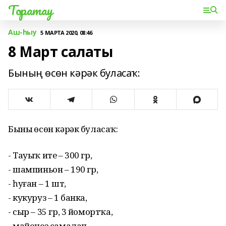
Торатау
Аш-һыу
5 МАРТА 2020, 08:46
8 Март салаты
Бының өсөн кәрәк буласаҡ:
Бының өсөн кәрәк буласаҡ:
- Тауыҡ ите – 300 гр,
- шампиньон – 190 гр,
- һуған – 1 шт,
- кукуруз – 1 банка,
- сыр – 35 гр, 3 йомортҡа,
- майонез самалап,