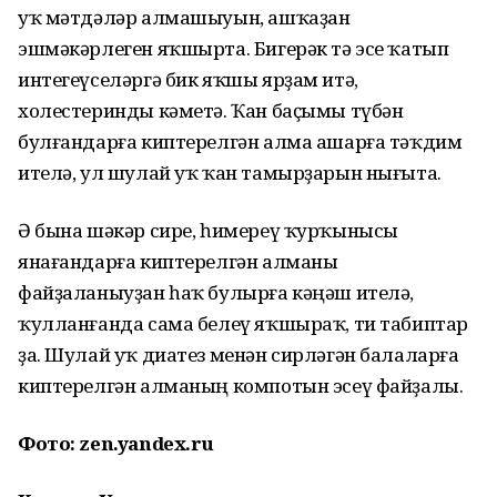
уҡ мәтдәләр алмашыуын, ашҡаҙан
эшмәкәрлеген яҡшырта. Бигерәк тә эсе ҡатып
интегеүселәргә бик яҡшы ярҙам итә,
холестеринды кәметә. Ҡан баҫымы түбән
булғандарға киптерелгән алма ашарға тәҡдим
ителә, ул шулай уҡ ҡан тамырҙарын нығыта.
Ә бына шәкәр сире, һимереү ҡурҡынысы
янағандарға киптерелгән алманы
файҙаланыуҙан һаҡ булырға кәңәш ителә,
ҡулланғанда сама белеү яҡшыраҡ, ти табиптар
ҙа. Шулай уҡ диатез менән сирләгән балаларға
киптерелгән алманың компотын эсеү файҙалы.
Фото: zen.yandex.ru