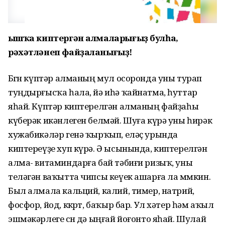
Ҡышҡа киптергән алмаларығыҙ булһа,
рәхәтләнеп файҙаланығыҙ!
Бөгөн күптәр алманың мул осоронда уны турап
туңдырғысҡа һала, йә иһә ҡайнатма, һуттар
яһай. Күптәр киптерелгән алманың файҙаһы
күберәк икәнлеген белмәй. Шуға күрә уны һирәк
хужабикәләр генә ҡырҡып, еләҫ урында
киптереүҙе хуп күрә. Ә ысынында, киптерелгән
алма- витаминдарға бай тәбиғи ризыҡ, уны
теләгән ваҡытта чипсы кеүек ашарға ла мөмкин.
Был алмала кальций, калий, тимер, натрий,
фосфор, йод, көкөрт, баҡыр бар. Ул хәтер һәм аҡыл
эшмәкәрлеге өсөн дә ыңғай йоғонто яһай. Шулай