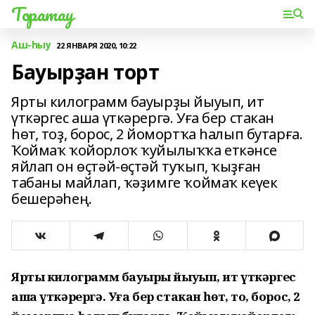
Торатау
Аш-һыу
22 ЯНВАРЯ 2020, 10:22
Бауырҙан торт
Ярты килограмм бауырҙы йыуып, ит
үткәргес аша үткәрергә. Уға бер стакан
һөт, тоҙ, борос, 2 йомортҡа һалып бутарға.
Ҡоймаҡ ҡойорлоҡ ҡуйылыҡҡа еткәнсе
яйлап он өҫтәй-өҫтәй туҡып, ҡыҙған
табаны майлап, ҡәҙимге ҡоймаҡ кеүек
бешерәһең.
Ярты килограмм бауырҙы йыуып, ит үткәргес
аша үткәрергә. Уға бер стакан һөт, тоҙ, борос, 2