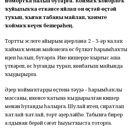
йомортҡа һалып бутарға. Ҡоймаҡ ҡойорлоҡ
ҡуйылыҡҡа еткәнсе яйлап он өҫтәй-өҫтәй
туҡып, ҡыҙған табаны майлап, ҡәҙимге
ҡоймаҡ кеүек бешерәһең.
Торттың эслеге айырым әҙерләнә: 2 – 3-әр ҡалаҡ
ҡаймаҡ менән майонезға өс бүлкәт һарымһаҡты
иҙеп һалып, бутарға. Ике кишерҙе ҡырғыс аша
үткәреп, өс һуғанды турап, көнбағыш майында
ҡыҙҙырырға.
Әҙер ҡоймаҡтарҙың өҫтөнә тәүҙә – һарымһаҡлы
массаны, икенсе ҡатына ҡыҙҙырылған кишер
менән һуғанды һалырға. Шулай итеп, сиратлап
ҡатлай-ҡатлай, торт әҙерләйһең. Табынға бирер
алдынан берәй сәғәт һыуытҡыста тоторға.