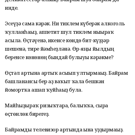
инде.
Эсеүҙә сама кәрәк. Ни тиклем күберәк алкоголь
ҡулланһағыҙ, аппетит шул тиклем нығыраҡ
асыла. Өҫтәүенә, икенсе көндө бит-күҙҙәр
шешенә, тире йәмһеҙләнә. Өр-яңы йылдың
беренсе көнөнөң бындай булыуы кәрәкме?
Өҫтәл артына артыҡ асығып ултырмағыҙ. Байрам
башланғансы бер аҙ ваҡыт ҡала бешкән
йомортҡа ашап ҡуйһағыҙ була.
Майһыҙыраҡ ризыҡтарға, балыҡҡа, сырға
өҫтөнлөк бирегеҙ.
Байрамды телевизор артында ғына уҙҙырмағыҙ.