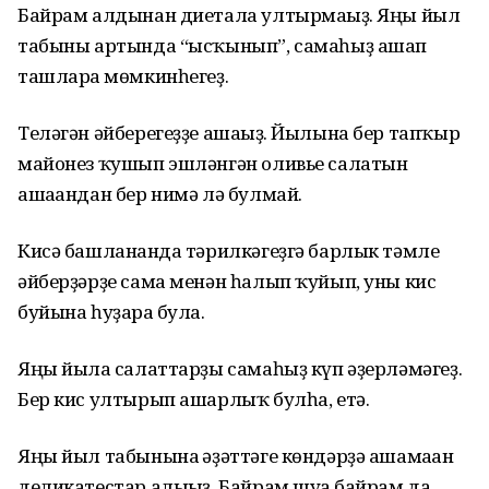
Байрам алдынан диетала ултырмағыҙ. Яңы йыл
табыны артында “ысҡынып”, самаһыҙ ашап
ташларға мөмкинһегеҙ.
Теләгән әйберегеҙҙе ашағыҙ. Йылына бер тапҡыр
майонез ҡушып эшләнгән оливье салатын
ашағандан бер нимә лә булмай.
Кисә башланғанда тәрилкәгеҙгә барлык тәмле
әйберҙәрҙе сама менән һалып ҡуйып, уны кис
буйына һуҙарға була.
Яңы йылға салаттарҙы самаһыҙ күп әҙерләмәгеҙ.
Бер кис ултырып ашарлыҡ булһа, етә.
Яңы йыл табынына ғәҙәттәге көндәрҙә ашамаған
деликатестар алығыҙ. Байрам шуға байрам да