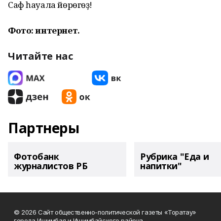
Саф һауала йөрөгөҙ!
Фото: интернет.
Читайте нас
Партнеры
Фотобанк
Рубрика "Еда и
журналистов РБ
напитки"
© 2026 Сайт общественно-политической газеты «Торатау»
города Ишимбая и Ишимбайского района