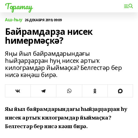
Торатау
Аш-һыу
26 ДЕКАБРЯ 2019, 09:09
Байрамдарҙа нисек
һимермәҫкә?
Яңы йыл байрамдарындағы
һыйҙарҙарҙан һуң нисек артыҡ
килограмдар йыймаҫка? Белгестәр бер
нисә кәңәш бирә.
Яңы йыл байрамдарындағы һыйҙарҙарҙан һуң
нисек артыҡ килограмдар йыймаҫка?
Белгестәр бер нисә кәңәш бирә.