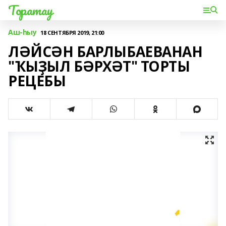
Торатау
Аш-һыу
18 СЕНТЯБРЯ 2019, 21:00
ЛӘЙСӘН БАРЛЫБАЕВАНАН
"ҠЫҘЫЛ БӘРХӘТ" ТОРТЫ
РЕЦЕБЫ