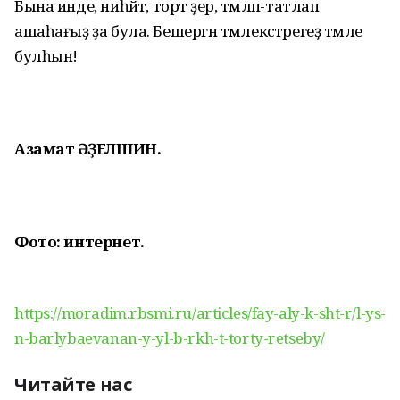
Бына инде, ниһәйәт, торт әҙер, тәмләп-татлап
ашаһағыҙ ҙа була. Бешергән тәмлекәстәрегеҙ тәмле
булһын!
Азамат ҒӘҘЕЛШИН.
Фото: интернет.
https://moradim.rbsmi.ru/articles/fay-aly-k-sht-r/l-ys-
n-barlybaevanan-y-yl-b-rkh-t-torty-retseby/
Читайте нас