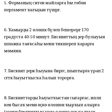
5. Форманың ситен майларға һәм төбөнә
пергамент ҡағыҙын түшәргә.
6. Ҡамырҙы 2 өлөшкә бүлеп бешерергә 170
градуста 40-50 минут. Бисквиттың әҙер булыуын
шпажка таяҡсаһы менән тикшереп ҡарарға
мөмкин.
7. Бисквит әҙерәк һыуына биргәс, шыптырға урап 2
сәғәткә һыуытҡысҡа һалып торорға.
8. Бисквиттарҙы һыуытҡыстан сығарғас, ипләп
кенә бысаҡ менән өҫкө өлөшөн ҡырҡып алырға
(сөнки бисквиттың урта өлөшө өҫкә ҡалҡып