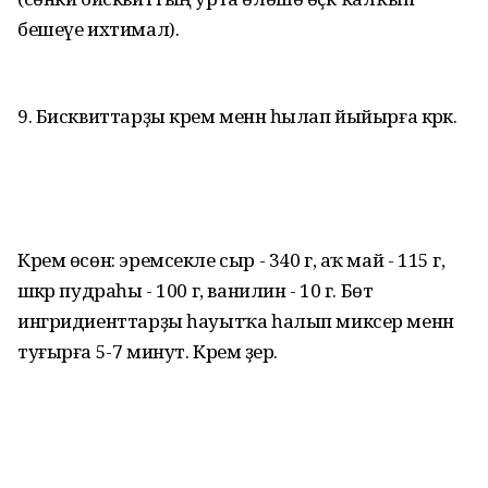
бешеүе ихтимал).
9. Бисквиттарҙы крем менән һылап йыйырға кәрәк.
Крем өсөн: эремсекле сыр - 340 г, аҡ май - 115 г,
шәкәр пудраһы - 100 г, ванилин - 10 г. Бөтә
ингридиенттарҙы һауытҡа һалып миксер менән
туғырға 5-7 минут. Крем әҙер.