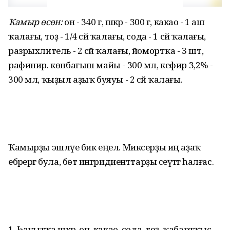
Ҡамыр өсөн:
он - 340 г, шәкәр - 300 г, какао - 1 аш
ҡалағы, тоҙ - 1/4 сәй ҡалағы, сода - 1 сәй ҡалағы,
разрыхлитель - 2 сәй ҡалағы, йомортҡа - 3 шт,
рафинир. көнбағыш майы - 300 мл, кефир 3,2% -
300 мл, ҡыҙыл аҙыҡ буяуы - 2 сәй ҡалағы.
Ҡамырҙы эшләүе бик еңел. Миксерҙы иң аҙаҡ
ебәрергә була, бөтә ингридиенттарҙы сеүәтәгә һалғас.
1. Һауытҡа шәкәр, он, какао, сода, тоҙ, ҡабартҡыс