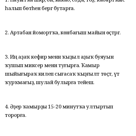
һалып бөтәһен бергә бутарға.
2. Артабан йомортҡа, көнбағыш майын өҫтәргә.
3. Иң аҙаҡ кефир менән ҡыҙыл аҙыҡ буяуын
ҡушып миксер менән туғырға. Ҡамыр
шыйығыраҡ килеп сығасаҡ ҡыҙғылт төҫтә, үтә
ҡурҡмағыҙ, шулай булырға тейеш.
4. Әҙер ҡамырҙы 15-20 минутҡа ултыртып
торорға.