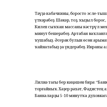
Тәүҙә кабачкины, боросто эсле-тыш
үткәрәбеҙ. Шәкәр, тоҙ, ҡыҙыл борос
Килеп сыҡҡан массаны кәстрүл менә
минут бешерәбеҙ. Артабан ваҡланған
ҡушабыҙ. Әсерәк булһын өсөн һарымһ
ҡайнатабыҙ ҙа һүндерәбеҙ. Икраны а
Лилиә тағы бер кәңәшен бирә: “Бан
торғайныҡ. Хәҙер рәхәт, Фәдистең а
Банкаларҙы 5-10 минутҡа духовкаға