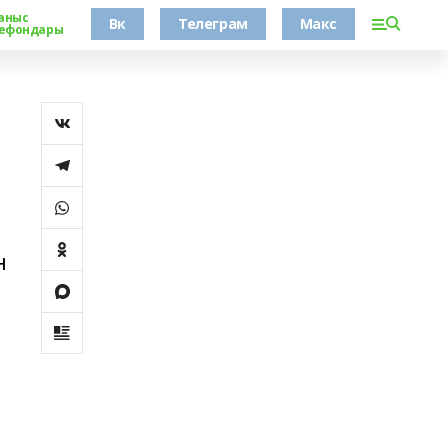
аныс
Вк
Телеграм
Макс
ефондары
р
н