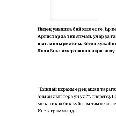
Йәйҙең уңышҡа бай мәле етте. Һәр ке
Артистар ҙа тик ятмай, улар ҙа ға
шатландырмаҡсы. Бөгөн хужабикә
Лилиә Биктимерованан икра эшләү 
“Бындай икраны һеҙҙең ашап ҡарағ
айырылып тора һуң ул?”, тиерһегеҙ. 
менән икра бик ҡуйы һәм тәмле киле
Инстаграммында.