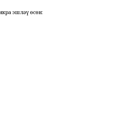
икра эшләү өсөн: