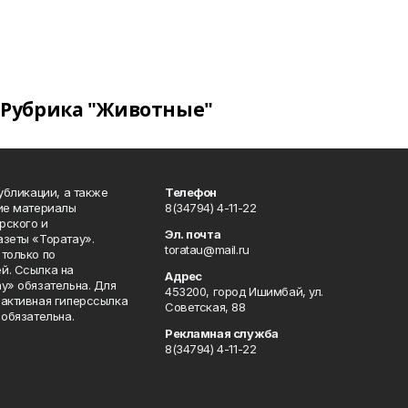
Рубрика "Животные"
публикации, а также
Телефон
кие материалы
8(34794) 4-11-22
рского и
Эл. почта
азеты «Торатау».
toratau@mail.ru
только по
й. Ссылка на
Адрес
у» обязательна. Для
453200, город Ишимбай, ул.
 активная гиперссылка
Советская, 88
 обязательна.
Рекламная служба
8(34794) 4-11-22