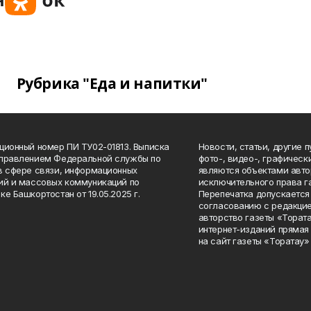
Рубрика "Еда и напитки"
ционный номер ПИ ТУ02-01813. Выписка
Новости, статьи, другие 
Управлением Федеральной службы по
фото-, видео-, графичес
в сфере связи, информационных
являются объектами авто
ий и массовых коммуникаций по
исключительного права г
ке Башкортостан от 19.05.2025 г.
Перепечатка допускается 
согласованию с редакцие
авторство газеты «Тората
интернет-изданий прямая
на сайт газеты «Торатау»