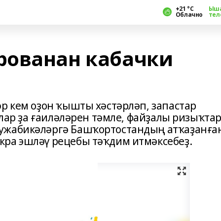
+21 °С
Ыш
Облачно
тел
рованан кабачки
р кем оҙон ҡышты хәстәрләп, запастар
улар ҙа ғаиләләрен тәмле, файҙалы ризыҡта
ужабикәләргә Башҡортостандың атҡаҙанға
кра эшләү рецебы тәҡдим итмәксебеҙ.