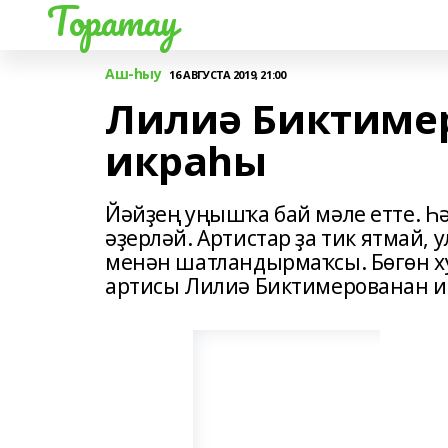
Торатау
Аш-һыу
16 АВГУСТА 2019, 21:00
Лилиә Биктиме
икраһы
Йәйҙең уңышҡа бай мәле етте. Һә
әҙерләй. Артистар ҙа тик ятмай, 
менән шатландырмаҡсы. Бөгөн х
артисы Лилиә Биктимерованан и