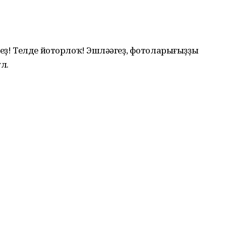
геҙ! Телде йоторлоҡ! Эшләһәгеҙ, фотоларығыҙҙы
ул.