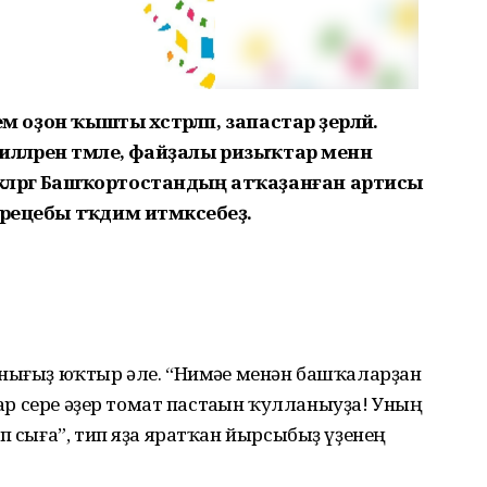
м оҙон ҡышты хәстәрләп, запастар әҙерләй.
иләләрен тәмле, файҙалы ризыҡтар менән
ләргә Башҡортостандың атҡаҙанған артисы
рецебы тәҡдим итмәксебеҙ.
анығыҙ юҡтыр әле. “Нимәһе менән башҡаларҙан
Бар сере әҙер томат пастаһын ҡулланыуҙа! Уның
п сыға”, тип яҙа яратҡан йырсыбыҙ үҙенең