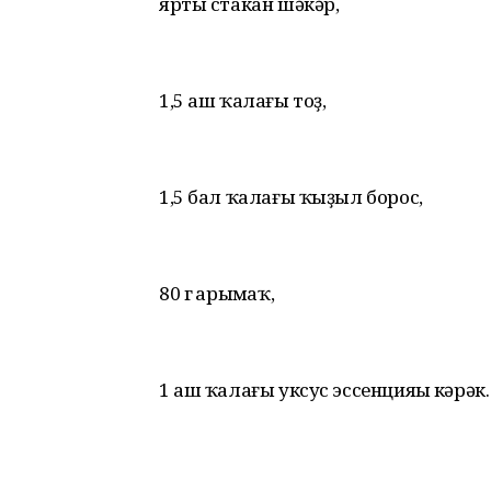
ярты стакан шәкәр,
1,5 аш ҡалағы тоҙ,
1,5 бал ҡалағы ҡыҙыл борос,
80 г һарымһаҡ,
1 аш ҡалағы уксус эссенцияһы кәрәк.