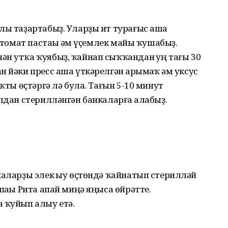
лы таҙартабыҙ. Уларҙы ит турағыс аша
, томат пастаһы һәм үҫемлек майы ҡушабыҙ.
н утҡа ҡуябыҙ, ҡайнап сыҡҡандан һуң тағы 30
 йәки пресс аша үткәрелгән һарымһаҡ һәм уксус
аҡты өҫтәргә лә була. Тағын 5-10 минут
лдан стерилләнгән банкаларға һалабыҙ.
каларҙы элек һыу өҫтөндә ҡайнатып стерилләй
паһы Рита апай миңә яңыса өйрәтте.
 ҡуйып алыу етә.