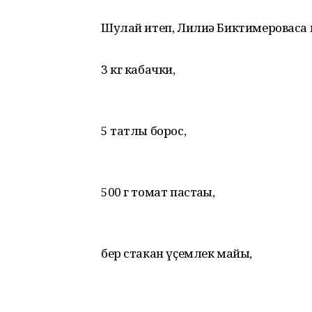
Шулай итеп, Лилиә Биктимероваса 
3 кг кабачки,
5 татлы борос,
500 г томат пастаһы,
бер стакан үҫемлек майы,