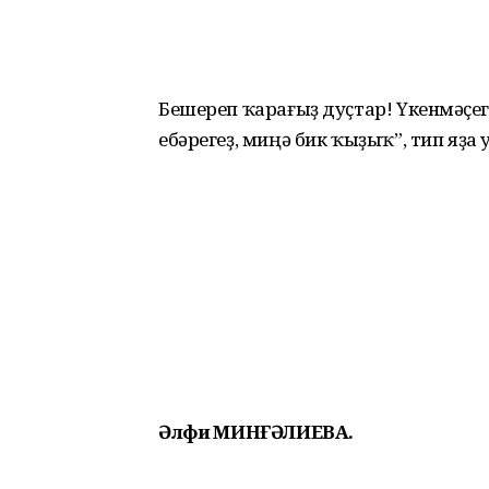
Бешереп ҡарағыҙ дуҫтар! Үкенмәҫһе
ебәрегеҙ, миңә бик ҡыҙыҡ”, тип яҙа 
Әлфиә МИНҒӘЛИЕВА.