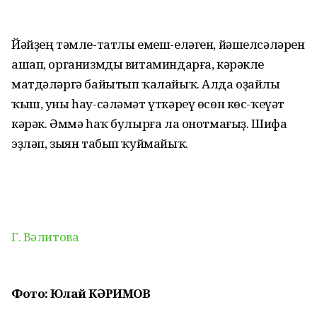
Йәйҙең тәмле-татлы емеш-еләген, йәшелсәләрен
ашап, организмды витаминдарға, кәрәкле
матдәләргә байытып ҡалайыҡ. Алда оҙайлы
ҡыш, уны һау-сәләмәт үткәреү өсөн көс-ҡеүәт
кәрәк. Әммә һаҡ булырға ла онотмағыҙ. Шифа
эҙләп, зыян табып ҡуймайыҡ.
Г. Вәлитова
Фото: Юлай КӘРИМОВ