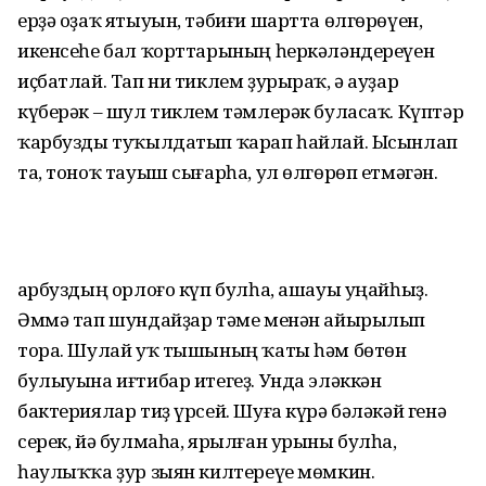
ерҙә оҙаҡ ятыуын, тәбиғи шартта өлгөрөүен,
икенсеһе бал ҡорттарының һеркәләндереүен
иҫбатлай. Тап ни тиклем ҙурыраҡ, ә ауҙар
күберәк – шул тиклем тәмлерәк буласаҡ. Күптәр
ҡарбузды туҡылдатып ҡарап һайлай. Ысынлап
та, тоноҡ тауыш сығарһа, ул өлгөрөп етмәгән.
Ҡарбуздың орлоғо күп булһа, ашауы уңайһыҙ.
Әммә тап шундайҙар тәме менән айырылып
тора. Шулай уҡ тышының ҡаты һәм бөтөн
булыуына иғтибар итегеҙ. Унда эләккән
бактериялар тиҙ үрсей. Шуға күрә бәләкәй генә
серек, йә булмаһа, ярылған урыны булһа,
һаулыҡҡа ҙур зыян килтереүе мөмкин.