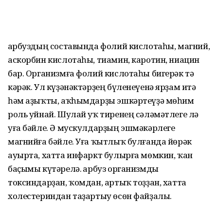
Ҡарбуздың составында фолий кислотаһы, магний,
аскорбин кислотаһы, тиамин, каротин, ниацин
бар. Организмға фолий кислотаһы бигерәк тә
кәрәк. Ул күҙәнәктәрҙең бүленеүенә ярҙам итә
һәм аҙыҡты, аҡһымдарҙы эшкәртеүҙә мөһим
роль уйнай. Шулай уҡ тиренең сәләмәтлеге лә
уға бәйле. Ә мускулдарҙың эшмәкәрлеге
магнийға бәйле. Уға ҡытлыҡ булғанда йөрәк
ауырта, хатта инфаркт булырға мөмкин, ҡан
баҫымы күтәрелә. Ҡарбуз организмды
токсиндарҙан, ҡомдан, артыҡ тоҙҙан, хатта
холестериндан таҙартыу өсөн файҙалы.