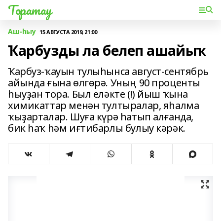
Торатау
Аш-һыу
15 АВГУСТА 2019, 21:00
Ҡарбузды ла белеп ашайыҡ
Ҡарбуз-ҡауын тулыһынса август-сентябрь
айында ғына өлгөрә. Уның 90 проценты
һыуҙан тора. Был еләкте (!) йыш ҡына
химикаттар менән тултыралар, яһалма
ҡыҙарталар. Шуға күрә һатып алғанда,
бик һаҡ һәм иғтибарлы булыу кәрәк.