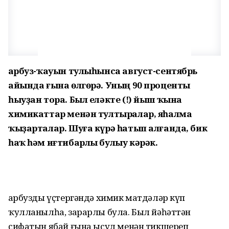
Ҡарбуз-ҡауын тулыһынса август-сентябрь
айында ғына өлгөрә. Уның 90 проценты
һыуҙан тора. Был еләкте (!) йыш ҡына
химикаттар менән тултыралар, яһалма
ҡыҙарталар. Шуға күрә һатып алғанда, бик
һаҡ һәм иғтибарлы булыу кәрәк.
Ҡарбузды үҫтергәндә химик матдәләр күп
ҡулланылһа, зарарлы була. Был йәһәттән
сифатын ябай ғына ысул менән тикшереп