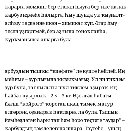
ҡарарға мөмкин: бер стакан һыуға бер-ике ҡалаҡ
ҡарбуз иҙмәһе һалырға. Һыу шунда уҡ ҡыҙғылт-
алһыу төҫкә инә икән – химикат күп. Әгәр һыу
төҫөн үҙгәртмәй, бер аҙ ғына тоноҡланһа,
ҡурҡмайынса ашарға була.
Ҡарбуздың тышҡы “ҡиәфәте” лә күпте һөйләй. Иң
мөһиме – ҙурлығына ҡыҙыҡ­мағыҙ. Ул ни тиклем
ҙур була, татлылығы шул тиклем аҙыраҡ. Иң
һәйбәт ауырлыҡ – 2,5 – 3 кг. Өҙөлгән һабағы,
йәғни “ҡойроғо” ҡороған икән, тимәк, матур
өлгөргән, оҙағыраҡ һаҡларға ла була. Тышын
йәмһеҙләгән һары тап һәм һоро төҫтәге “ауҙар” –
ҡарбуздың тәмлелегенә ишара. Тәүгеһе – уның