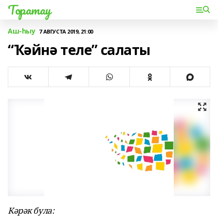
Торатау
Аш-һыу
7 АВГУСТА 2019, 21:00
“Ҡәйнә теле” салаты
Кәрәк була: