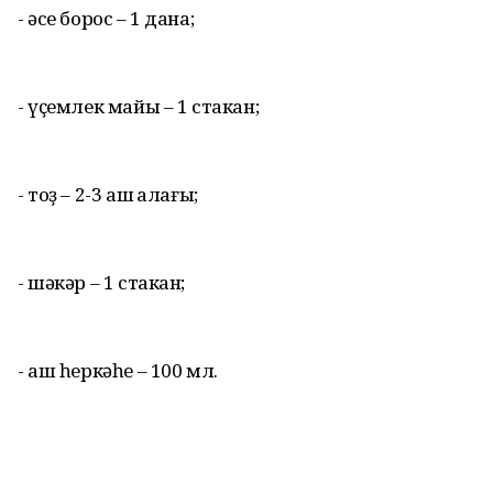
- әсе борос – 1 дана;
- үҫемлек майы – 1 стакан;
- тоҙ – 2-3 аш ҡалағы;
- шәкәр – 1 стакан;
- аш һеркәһе – 100 мл.