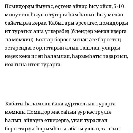
Помидорҙы йыуғас, өҫтөнә ҡайнар һыу ҡойоп, 5-10
минуттан һыуын түгергә һәм һалҡын һыу менән
сайҡатырға кәрәк. Ҡабыҡтары әрселгәс, помидорҙы
ит турағыс аша үткәрәбеҙ (блендер менән иҙергә
лә мөмкин). Болгар боросо менән әсе боростоң
эстәрендәге орлоҡтарын алып ташлап, уларҙы
нәҙек кенә итеп һаламлап, һарымһаҡты таҙартып,
йоҡа ғына итеп турарға.
Ҡабаҡты һаламлап йәки дүрткелләп турарға
мөмкин. Помидор массаһын ҙур кәстрүлгә
һалып, ҡайнауға еткерергә, унан туралған
боростарҙы, һарымһаҡты, ҡабаҡты ҡушып, талғын