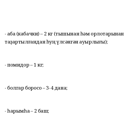
- ҡабаҡ (кабачки) – 2 кг (тышынан һәм орлоҡтарынан
таҙартылғандан һуң үлсәнгән ауырлығы);
- помидор – 1 кг;
- болгар боросо – 3-4 дана;
- һарымһаҡ – 2 баш;