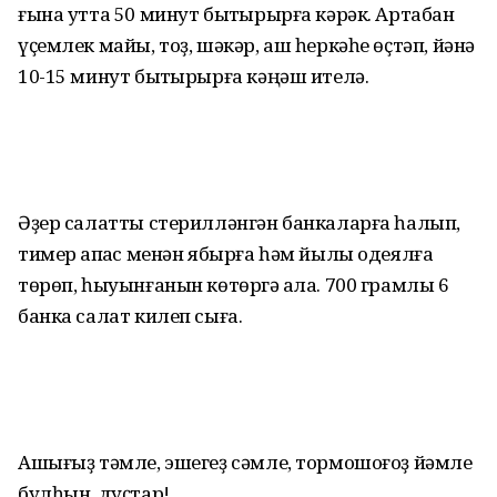
ғына утта 50 минут быҡтырырға кәрәк. Артабан
үҫемлек майы, тоҙ, шәкәр, аш һеркәһе өҫтәп, йәнә
10-15 минут быҡтырырға кәңәш ителә.
Әҙер салатты стерилләнгән банкаларға һалып,
тимер ҡапҡас менән ябырға һәм йылы одеялға
төрөп, һыуынғанын көтөргә ҡала. 700 грамлыҡ 6
банка салат килеп сыға.
Ашығыҙ тәмле, эшегеҙ сәмле, тормошоғоҙ йәмле
булһын, дуҫтар!