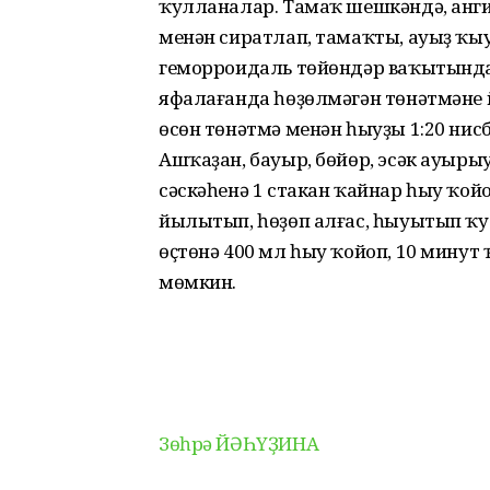
ҡулланалар. Тамаҡ шешкәндә, анг
менән сиратлап, тамаҡты, ауыҙ ҡ
геморроидаль төйөндәр ваҡытында
яфалағанда һөҙөлмәгән төнәтмәне
өсөн төнәтмә менән һыуҙы 1:20 ни
Ашҡаҙан, бауыр, бөйөр, эсәк ауыры
сәскәһенә 1 стакан ҡайнар һыу ҡойо
йылытып, һөҙөп алғас, һыуытып ҡу
өҫтөнә 400 мл һыу ҡойоп, 10 мину
мөмкин.
Зөһрә ЙӘҺҮҘИНА