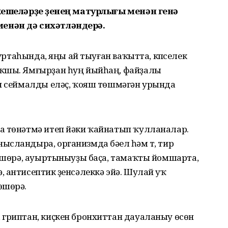
кешеләрҙе үҙенең матурлығы менән генә
енән дә сихәтләндерә.
 уртаһында, яңы ай тыуған ваҡытта, күпселек
яҡшы. Ямғырҙан һуң йыйһаң, файҙалы
ан сеймалды еләҫ, ҡояш төшмәгән урында
а төнәтмә итеп йәки ҡайнатып ҡулланалар.
сландыра, организмда бәүел һәм үт, тир
төшөрә, ауыртыныуҙы баҫа, тамаҡты йомшарта,
 антисептик үҙенсәлеккә эйә. Шулай уҡ
өшөрә.
 гриптан, киҫкен бронхиттан дауаланыу өсөн