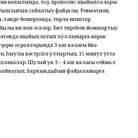
ина ваҡытында, тоҙ, прополис шыйыҡсалары
ыуышлығын сайҡатыу файҙалы. Ревматизм,
, тәнде бешергәндә, төрлө шештәр
 йылы килеш эсәләр. Бит тиреһен йомшартыу
сбәтендә шыйыҡлатып ҡулланырға кәрәк.
уҙары осраҡтарында 3 аш ҡалағы йүкә
п, һыулы кәстрүлгә ултыртып, 15 минут утта
лланалар. Шулай уҡ 3 – 4 аш ҡалағы сеймал
т ҡайнатып, һарҡындыһын файҙаланырға