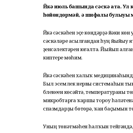
Йүкә июль башында сәскә ата. Ул 
һөйөндөрмәй, ә шифалы булыуы м
Йүкә сәскәһен эҫе көндәрҙә йәки көн
сәскәләре асылғандан һуң йыйыу 
үҙенсәлектәрен юғалта. Йыйып алғ
киптереү мөһим.
Йүкә сәскәһен халыҡ медицинаһынд
Был эсемлек нервы системаһын тыны
бүленеүен көсәйтә, температураны 
микробтарға ҡаршы тороу һәләтенә,
спазмдарҙы бөтөрә, ҡан баҫымын т
Уның төнәтмәһен һалҡын тейгәндә,