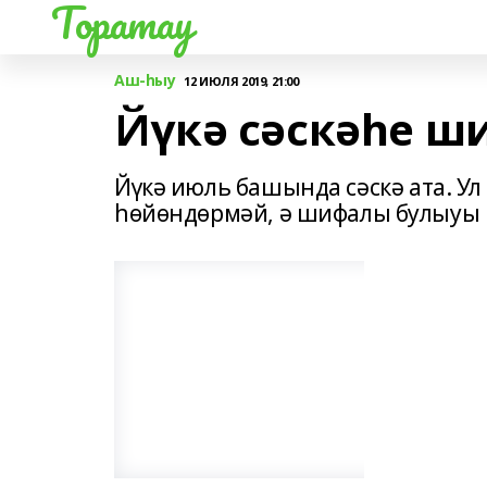
Торатау
Аш-һыу
12 ИЮЛЯ 2019, 21:00
Йүкә сәскәһе 
Йүкә июль башында сәскә ата. У
һөйөндөрмәй, ә шифалы булыуы 