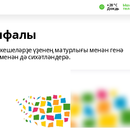
+28 °С
Ыш
Дождь
тел
шифалы
л кешеләрҙе үҙенең матурлығы менән генә
менән дә сихәтләндерә.