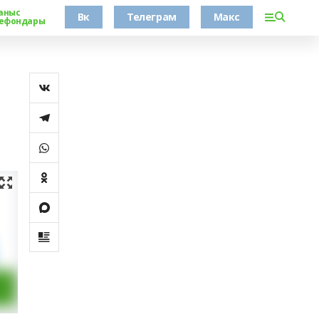
аныс
Вк
Телеграм
Макс
ефондары