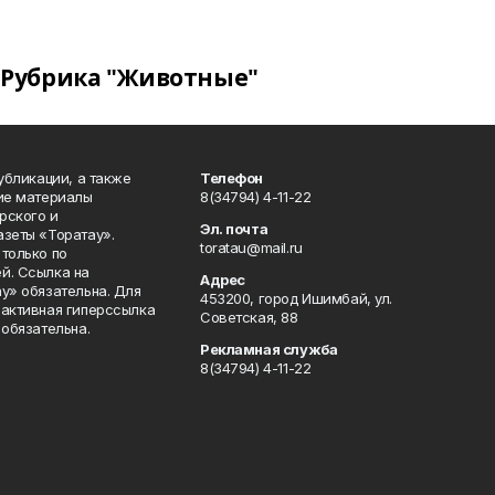
Рубрика "Животные"
публикации, а также
Телефон
кие материалы
8(34794) 4-11-22
рского и
Эл. почта
азеты «Торатау».
toratau@mail.ru
только по
й. Ссылка на
Адрес
у» обязательна. Для
453200, город Ишимбай, ул.
 активная гиперссылка
Советская, 88
 обязательна.
Рекламная служба
8(34794) 4-11-22