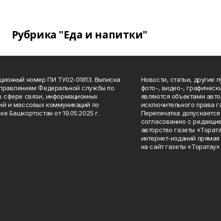
Рубрика "Еда и напитки"
ционный номер ПИ ТУ02-01813. Выписка
Новости, статьи, другие 
Управлением Федеральной службы по
фото-, видео-, графичес
в сфере связи, информационных
являются объектами авто
ий и массовых коммуникаций по
исключительного права г
ке Башкортостан от 19.05.2025 г.
Перепечатка допускается 
согласованию с редакцие
авторство газеты «Тората
интернет-изданий прямая
на сайт газеты «Торатау»