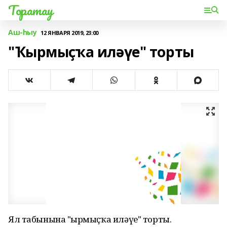
Торатау
Аш-һыу
12 ЯНВАРЯ 2019, 23:00
"Ҡырмыҫҡа иләүе" торты
Ял табынына "Ҡырмыҫҡа иләүе" торты.