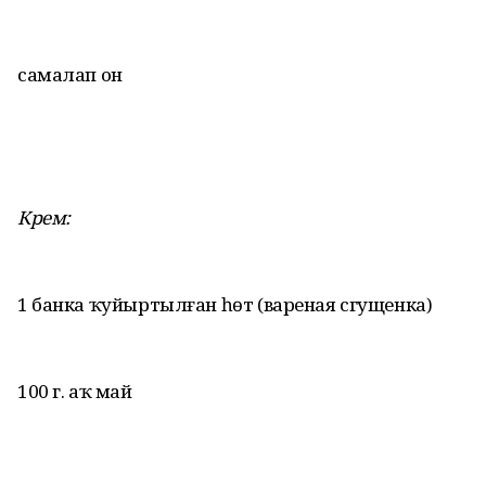
самалап он
Крем:
1 банка ҡуйыртылған һөт (вареная сгущенка)
100 г. аҡ май