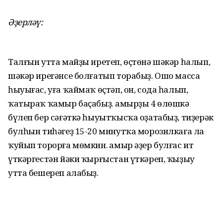
Әҙерләү:
Талғын утта майҙы иретеп, өҫтөнә шәкәр һалып,
шәкәр ирегәнсе болғатып торабыҙ. Ошо масса
һыуығас, уға ҡаймаҡ өҫтәп, он, сода һалып,
ҡатыраҡ ҡамыр баҫабыҙ. Ҡамырҙы 4 өлөшкә
бүлеп бер сәғәткә һыуытҡысҡа оҙатабыҙ, тиҙерәк
булһын тиһәгеҙ 15-20 минутҡа морозилкаға ла
ҡуйып торорға мөмкин. Ҡамыр әҙер булғас ит
үткәргестән йәки ҡырғыстан үткәреп, ҡыҙыу
утта бешереп алабыҙ.