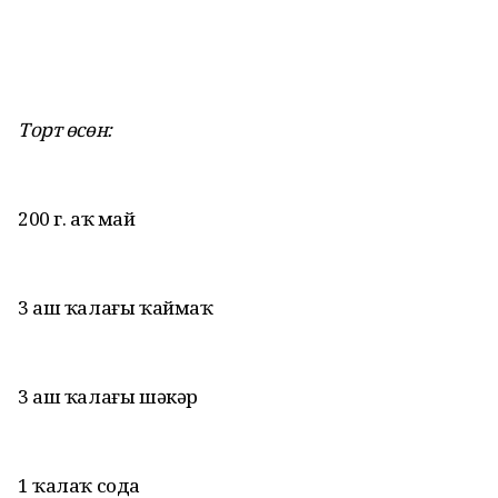
Торт өсөн:
200 г. аҡ май
3 аш ҡалағы ҡаймаҡ
3 аш ҡалағы шәкәр
1 ҡалаҡ сода