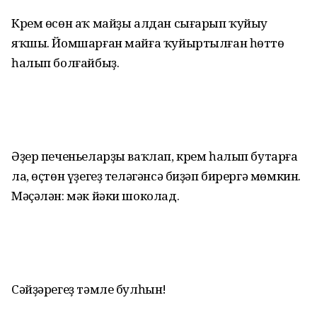
Крем өсөн аҡ майҙы алдан сығарып ҡуйыу
яҡшы. Йомшарған майға ҡуйыртылған һөттө
һалып болғайбыҙ.
Әҙер печеньеларҙы ваҡлап, крем һалып бутарға
ла, өҫтөн үҙегеҙ теләгәнсә биҙәп бирергә мөмкин.
Мәҫәлән: мәк йәки шоколад.
Сәйҙәрегеҙ тәмле булһын!