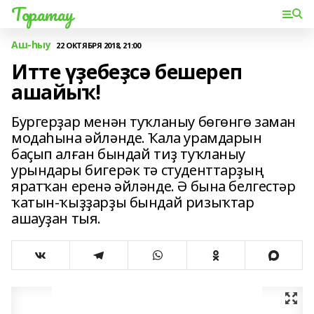
Торатау
Аш-һыу
22 ОКТЯБРЯ 2018, 21:00
Итте үҙебеҙсә бешереп
ашайыҡ!
Бургерҙар менән туҡланыу бөгөнгө заман
модаһына әйләнде. Ҡала урамдарын
баҫып алған бындай тиҙ туҡланыу
урындары бигерәк тә студенттарҙың
яратҡан еренә әйләнде. Ә бына белгестәр
ҡатын-ҡыҙҙарҙы бындай ризыҡтар
ашауҙан тыя.