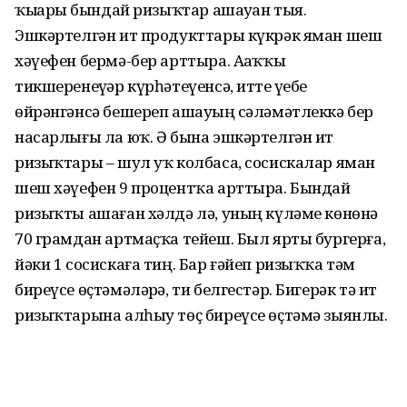
ҡыҙҙарҙы бындай ризыҡтар ашауҙан тыя.
Эшкәртелгән ит продукттары күкрәк яман шеш
хәүефен бермә-бер арттыра. Аҙаҡҡы
тикшеренеүҙәр күрһәтеүенсә, итте үҙебеҙ
өйрәнгәнсә бешереп ашауҙың сәләмәтлеккә бер
насарлығы ла юҡ. Ә бына эшкәртелгән ит
ризыҡтары – шул уҡ колбаса, сосискалар яман
шеш хәүефен 9 процентҡа арттыра. Бындай
ризыҡты ашаған хәлдә лә, уның күләме көнөнә
70 грамдан артмаҫҡа тейеш. Был ярты бургерға,
йәки 1 сосискаға тиң. Бар ғәйеп ризыҡҡа тәм
биреүсе өҫтәмәләрҙә, ти белгестәр. Бигерәк тә ит
ризыҡтарына алһыу төҫ биреүсе өҫтәмә зыянлы.