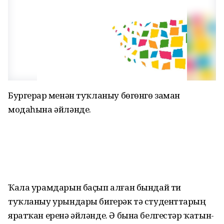
Бургерҙар менән туҡланыу бөгөнгө заман
модаһына әйләнде.
Ҡала урамдарын баҫып алған бындай тиҙ
туҡланыу урындары бигерәк тә студенттарҙың
яратҡан еренә әйләнде. Ә бына белгестәр ҡатын-