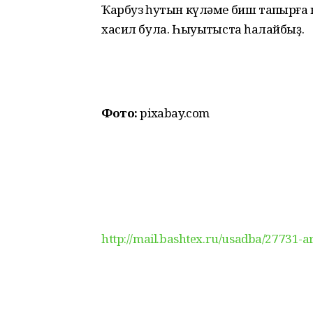
Ҡарбуз һутын күләме биш тапҡырға к
хасил була. Һыуытҡыста һаҡлайбыҙ.
Фото:
pixabay.com
http://mail.bashtex.ru/usadba/27731-a