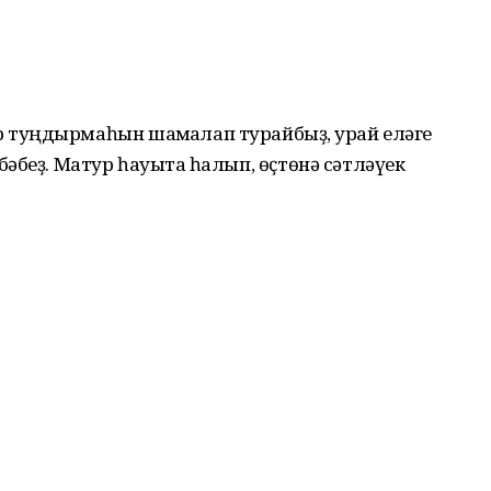
уңдырмаһын шаҡмаҡлап турайбыҙ, ҡурай еләге
әбеҙ. Матур һауытҡа һалып, өҫтөнә сәтләүек