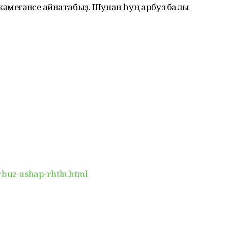
әмегәнсе ҡайнатабыҙ. Шунан һуң ҡарбуз балы
rbuz-ashap-rhtln.html