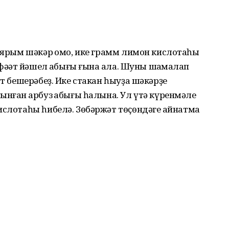
о ярым шәкәр ҡомо, ике грамм лимон кислотаһы
фәҡәт йәшел ҡабығы ғына ҡала. Шуны шаҡмаҡлап
ут бешерәбеҙ. Ике стакан һыуҙа шәкәрҙе
ынған ҡарбуз ҡабығы һалына. Ул үтә күренмәле
ислотаһы һибелә. Зөбәржәт төҫөндәге ҡайнатма