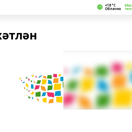
+18 °С
Ыш
Облачно
тел
хәтлән