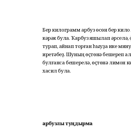
Бер килограмм ҡарбуз өсөн бер кил
кәрәк була. Ҡарбуз яҡшылап әрселә, 
турап, ҡайнап торған һыуҙа ике мин
иретәбеҙ. Шуның өҫтөнә бешереп ал
булғанса бешерелә, өҫтөнә лимон к
хасил була.
Ҡарбузлы туңдырма