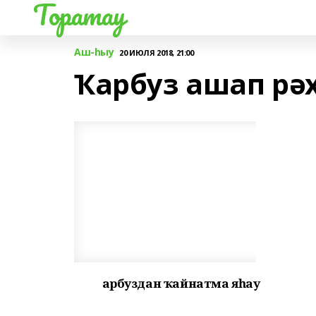
Торатау
Аш-һыу
20 ИЮЛЯ 2018, 21:00
Ҡарбуз ашап рә
Ҡарбуздан ҡайнатма яһау