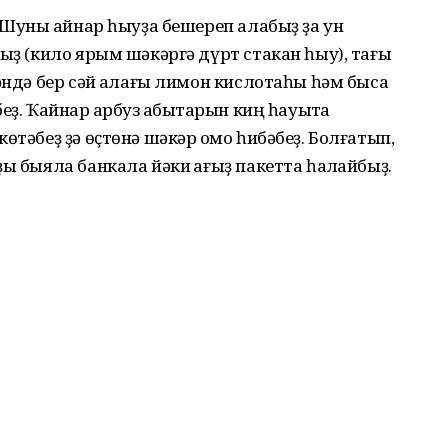
 Шуны ҡайнар һыуҙа бешереп алабыҙ ҙа ун
ыҙ (кило ярым шәкәргә дүрт стакан һыу), тағы
әндә бер сәй ҡалағы лимон кислотаһы һәм бысаҡ
ҙ. Ҡайнар ҡарбуз ҡабыҡтарын киң һауытҡа
өтәбеҙ ҙә өҫтөнә шәкәр ҡомо һибәбеҙ. Болғатып,
ы быяла банкала йәки ҡағыҙ пакетта һаҡлайбыҙ.