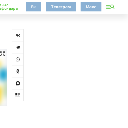
аныс
Вк
Телеграм
Макс
ефондары