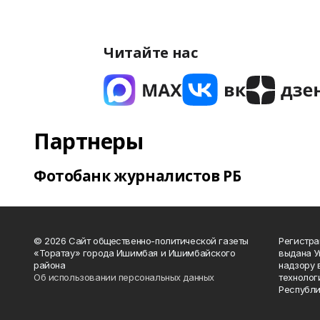
Читайте нас
Партнеры
Фотобанк журналистов РБ
© 2026 Сайт общественно-политической газеты
Регистра
«Торатау» города Ишимбая и Ишимбайского
выдана 
района
надзору 
Об использовании персональных данных
технолог
Республи