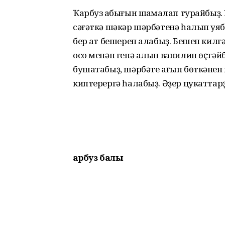
Ҡарбуз ҡабығын шаҡмаҡлап турайбыҙ.
сәғәткә шәкәр шәрбәтенә һалып ҡуяб
бер ҡат бешереп алабыҙ. Бешеп килг
осо менән генә алып ванилин өҫтәйбе
бушатабыҙ, шәрбәте ағып бөткәнен к
киптерергә һалабыҙ. Әҙер цукаттарҙ
Ҡарбуз балы