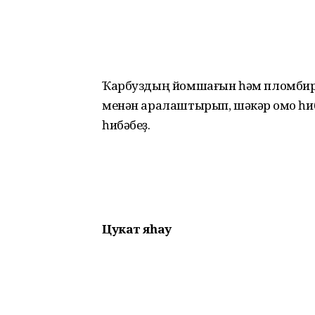
Ҡарбуздың йомшағын һәм пломбир т
менән аралаштырып, шәкәр ҡомо һиб
һибәбеҙ.
Цукат яһау