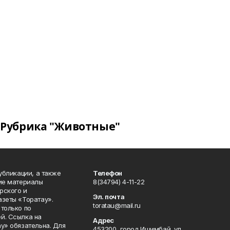
Рубрика "Животные"
публикации, а также
Телефон
кие материалы
8(34794) 4-11-22
рского и
Эл. почта
азеты «Торатау».
toratau@mail.ru
только по
й. Ссылка на
Адрес
у» обязательна. Для
453200, город Ишимбай, ул.