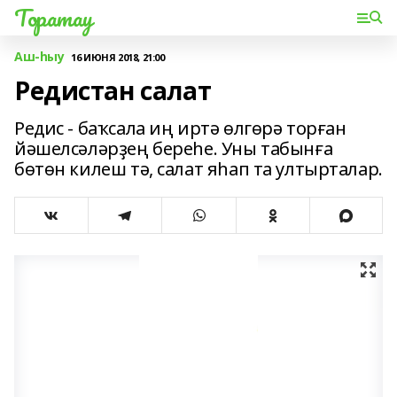
Торатау
Аш-һыу
16 ИЮНЯ 2018, 21:00
Редистан салат
Редис - баҡсала иң иртә өлгөрә торған
йәшелсәләрҙең береһе. Уны табынға
бөтөн килеш тә, салат яһап та ултырталар.