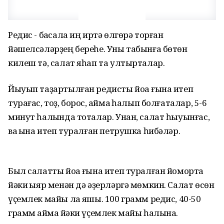
Редис - баҡсала иң иртә өлгөрә торған
йәшелсәләрҙең береһе. Уны табынға бөтөн
килеш тә, салат яһап та ултырталар.
Йыуып таҙартылған редисты йоҡа ғына итеп
турағас, тоҙ, борос, ҡай­маҡ һалып болғаталар, 5-6
минут һалҡында тоталар. Унан, салат һыуынғас,
ваҡ ҡына итеп туралған петрушка һибәләр.
Был салат­ты йоҡа ғына итеп туралған йомортҡа
йәки ҡыяр менән дә әҙерләргә мөм­кин. Салат өсөн
үҫемлек майы ла яҡшы. 100 грамм редис, 40-50
грамм ҡаймаҡ йәки үҫемлек майы һалына.