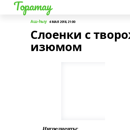
Торатау
Аш-һыу
4 МАЯ 2018, 21:00
Слоенки с твор
изюмом
Ингредиенты: