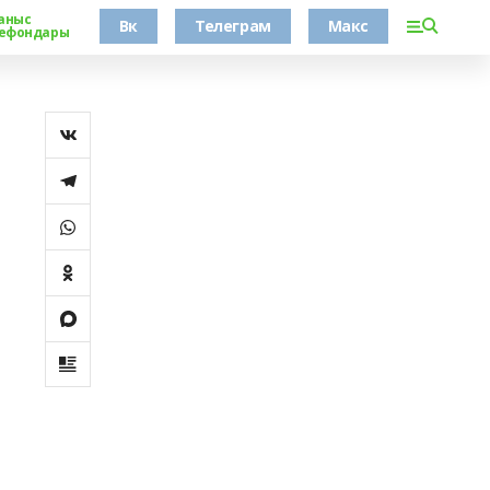
аныс
Вк
Телеграм
Макс
ефондары