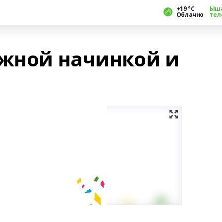
+19 °С
Ыш
Облачно
тел
ожной начинкой и