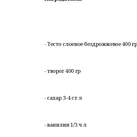
- Тесто слоеное бездрожжевое 400 г
- творог 400 гр
- сахар 3-4 ст л
- ванилин 1/3 ч л