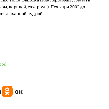
м, корицей, сахаром...). Печь при 200* до
пать сахарной пудрой.
food