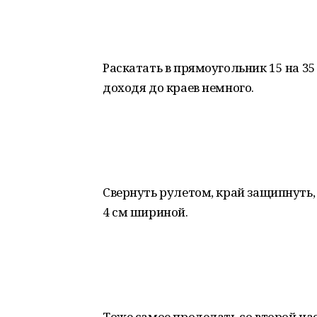
Раскатать в прямоугольник 15 на 3
доходя до краев немного.
Свернуть рулетом, край защипнуть, 
4 см шириной.
Тоже самое проделать со второй ча