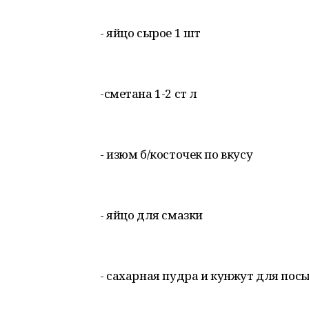
- яйцо сырое 1 шт
-сметана 1-2 ст л
- изюм б/косточек по вкусу
- яйцо для смазки
- сахарная пудра и кунжут для пос