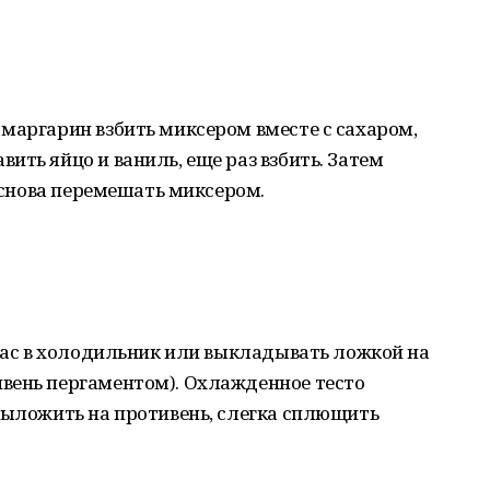
маргарин взбить миксером вместе с сахаром,
ить яйцо и ваниль, еще раз взбить. Затем
и снова перемешать миксером.
 час в холодильник или выкладывать ложкой на
вень пергаментом). Охлажденное тесто
выложить на противень, слегка сплющить