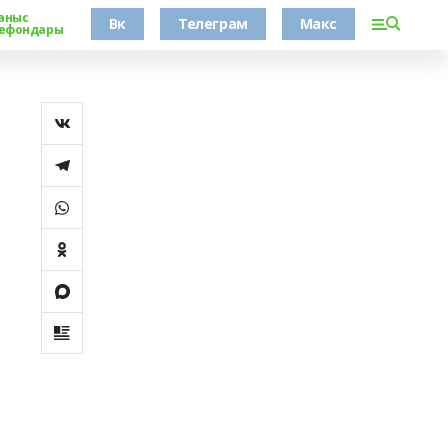
аныс
Вк
Телеграм
Макс
ефондары