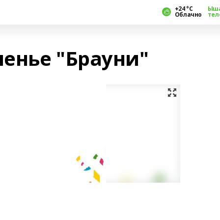
+24 °С
Ыш
Облачно
тел
енье "Брауни"