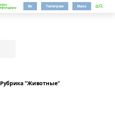
аныс
Вк
Телеграм
Макс
ефондары
Рубрика "Животные"