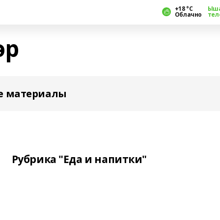
+18 °С
Ыш
Облачно
тел
әр
е материалы
Рубрика "Еда и напитки"