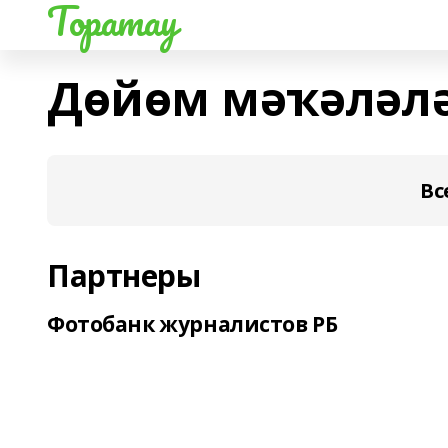
Торатау
Дөйөм мәҡәләл
Вс
Партнеры
Фотобанк журналистов РБ