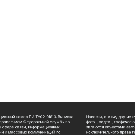
ционный номер ПИ ТУ02-01813. Выписка
Новости, статьи, другие 
Управлением Федеральной службы по
фото-, видео-, графичес
в сфере связи, информационных
являются объектами авто
ий и массовых коммуникаций по
исключительного права г