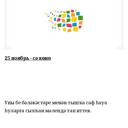
25 ноябрь - Әсә көнө
Уны беҙ бәләкәстәре менән тышҡа саф һауа
һуларға сыҡҡан мәлендә тап иттек.