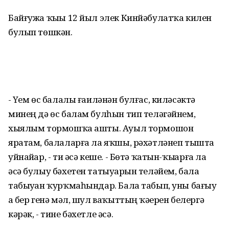
Байғужа ҡыҙы 12 йыл элек Кинйәбулатҡа килен
булып төшкән.
- Үҙем өс балалы ғаиләнән булғас, киләсәктә
минең дә өс балам булһын тип теләгәйнем,
хыялым тормошҡа ашты. Ауыл тормошон
яратам, балаларға ла яҡшы, рәхәтләнеп тышта
уйнайҙар, - ти әсә кеше. - Бөтә ҡатын-ҡыҙҙарға ла
әсә булыу бәхетен татыуҙарын теләйем, бала
табыуҙан ҡурҡмаһындар. Бала табып, уны бағыу
ҙа бер генә мәл, шул ваҡыттың ҡәҙерен белергә
кәрәк, - тине бәхетле әсә.