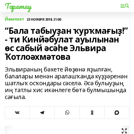
Торатау
Йәмғиәт
23 НОЯБРЯ 2018, 21:00
“Бала табыуҙан ҡурҡмағыҙ!”
- ти Кинйәбулат ауылынан
өс сабый әсәһе Эльвира
Ҡотлоәхмәтова
Эльвираның бәхете йөҙөнә яҙылған,
балалары менән аралашҡанда күҙҙәренән
шатлыҡ осҡондары сәселә. Әсә булыуҙың
иң татлы хис икәнлеге бөтә булмышында
сағыла.