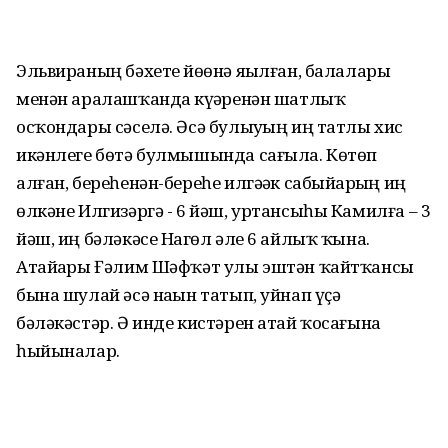
Эльвираның бәхете йөҙөнә яҙылған, балалары
менән аралашҡанда күҙҙәренән шатлыҡ
осҡондары сәселә. Әсә булыуҙың иң татлы хис
икәнлеге бөтә булмышында сағыла. Көтөп
алған, береһенән-береһе илгәҙәк сабыйҙарҙың иң
өлкәне Илгизәргә - 6 йәш, уртансыһы Камилға – 3
йәш, иң бәләкәсе Наҙгөл әле 6 айлыҡ ҡына.
Атайҙары Ғәлим Шәфҡәт улы эштән ҡайтҡансы
бына шулай әсә наҙын татып, уйнап үҫә
бәләкәстәр. Ә инде кистәрен атай ҡосағына
һыйыналар.